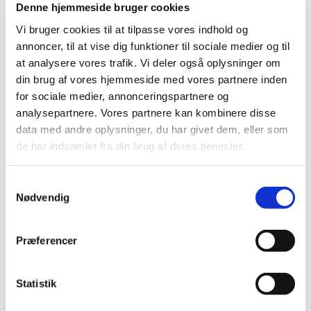
kunst ved hjælp af blandt andet jordfarver, og
Denne hjemmeside bruger cookies
forenkling af motivet, så kun det nødvendige står
Vi bruger cookies til at tilpasse vores indhold og
tilbage.
annoncer, til at vise dig funktioner til sociale medier og til
at analysere vores trafik. Vi deler også oplysninger om
Jette Berg
din brug af vores hjemmeside med vores partnere inden
for sociale medier, annonceringspartnere og
analysepartnere. Vores partnere kan kombinere disse
data med andre oplysninger, du har givet dem, eller som
Årets kunster i Rudersdal 2024 er Jette Berg
de har indsamlet fra din brug af deres tjenester.
28. februar 2024
Samtykkevalg
Nødvendig
Den lokale billedkunstner Jette Berg er kåret som
årets kunstner i Rudersdal 2024.
Præferencer
”Jettes Bergs billedverden kan man se og mærke –
det er stemninger fortalt med strøg, optegninger og
Statistik
lag på lag. De mange lag, som man kan ane, giver
værkerne en særlig dybde. Resultat, som giver nogle