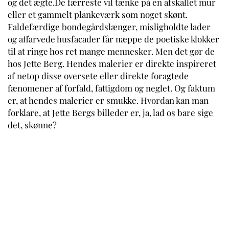
og det ægte.De færreste vil tænke på en afskallet mur
eller et gammelt plankeværk som noget skønt.
Faldefærdige bondegårdslænger, misligholdte lader
og affarvede husfacader får næppe de poetiske klokker
til at ringe hos ret mange mennesker. Men det gør de
hos Jette Berg. Hendes malerier er direkte inspireret
af netop disse oversete eller direkte foragtede
fænomener af forfald, fattigdom og neglet. Og faktum
er, at hendes malerier er smukke. Hvordan kan man
forklare, at Jette Bergs billeder er, ja, lad os bare sige
det, skønne?